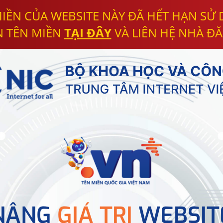
IỀN CỦA WEBSITE NÀY ĐÃ HẾT HẠN SỬ
N TÊN MIỀN
TẠI ĐÂY
VÀ LIÊN HỆ NHÀ ĐĂ
NÂNG
GIÁ TRỊ
WEBSIT