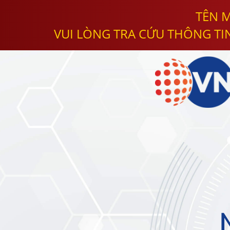
TÊN M
VUI LÒNG TRA CỨU THÔNG TI