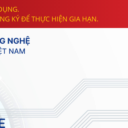
 DỤNG.
NG KÝ ĐỂ THỰC HIỆN GIA HẠN.
E