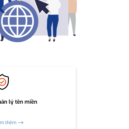
ản lý tên miền
em thêm ⟶