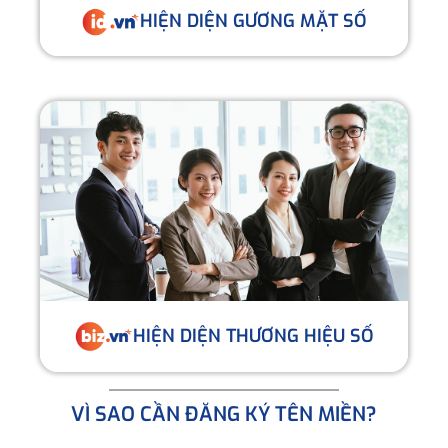
HIỆN DIỆN GƯƠNG MẶT SỐ
HIỆN DIỆN THƯƠNG HIỆU SỐ
VÌ SAO CẦN ĐĂNG KÝ TÊN MIỀN?