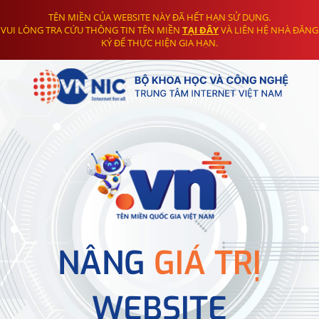
TÊN MIỀN CỦA WEBSITE NÀY ĐÃ HẾT HẠN SỬ DỤNG.
VUI LÒNG TRA CỨU THÔNG TIN TÊN MIỀN
TẠI ĐÂY
VÀ LIÊN HỆ NHÀ ĐĂNG
KÝ ĐỂ THỰC HIỆN GIA HẠN.
NÂNG
GIÁ TRỊ
WEBSITE