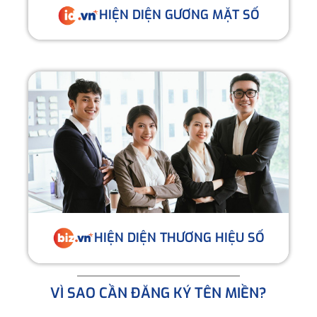
HIỆN DIỆN GƯƠNG MẶT SỐ
HIỆN DIỆN THƯƠNG HIỆU SỐ
VÌ SAO CẦN ĐĂNG KÝ TÊN MIỀN?