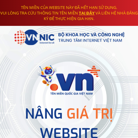
TÊN MIỀN CỦA WEBSITE NÀY ĐÃ HẾT HẠN SỬ DỤNG.
VUI LÒNG TRA CỨU THÔNG TIN TÊN MIỀN
TẠI ĐÂY
VÀ LIÊN HỆ NHÀ ĐĂNG
KÝ ĐỂ THỰC HIỆN GIA HẠN.
NÂNG
GIÁ TRỊ
WEBSITE