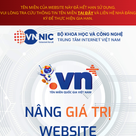
TÊN MIỀN CỦA WEBSITE NÀY ĐÃ HẾT HẠN SỬ DỤNG.
VUI LÒNG TRA CỨU THÔNG TIN TÊN MIỀN
TẠI ĐÂY
VÀ LIÊN HỆ NHÀ ĐĂNG
KÝ ĐỂ THỰC HIỆN GIA HẠN.
NÂNG
GIÁ TRỊ
WEBSITE