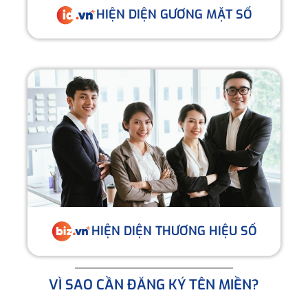
HIỆN DIỆN GƯƠNG MẶT SỐ
HIỆN DIỆN THƯƠNG HIỆU SỐ
VÌ SAO CẦN ĐĂNG KÝ TÊN MIỀN?