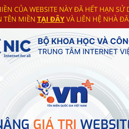
IỀN CỦA WEBSITE NÀY ĐÃ HẾT HẠN SỬ
N TÊN MIỀN
TẠI ĐÂY
VÀ LIÊN HỆ NHÀ ĐĂ
NÂNG
GIÁ TRỊ
WEBSIT