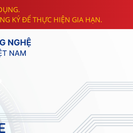
 DỤNG.
NG KÝ ĐỂ THỰC HIỆN GIA HẠN.
E