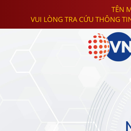
TÊN M
VUI LÒNG TRA CỨU THÔNG TI