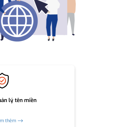
ản lý tên miền
em thêm ⟶