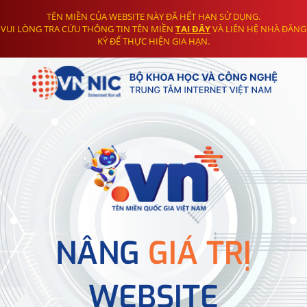
TÊN MIỀN CỦA WEBSITE NÀY ĐÃ HẾT HẠN SỬ DỤNG.
VUI LÒNG TRA CỨU THÔNG TIN TÊN MIỀN
TẠI ĐÂY
VÀ LIÊN HỆ NHÀ ĐĂNG
KÝ ĐỂ THỰC HIỆN GIA HẠN.
NÂNG
GIÁ TRỊ
WEBSITE