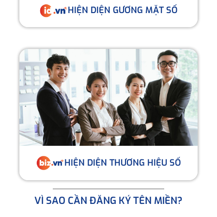
HIỆN DIỆN GƯƠNG MẶT SỐ
HIỆN DIỆN THƯƠNG HIỆU SỐ
VÌ SAO CẦN ĐĂNG KÝ TÊN MIỀN?