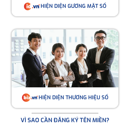
HIỆN DIỆN GƯƠNG MẶT SỐ
HIỆN DIỆN THƯƠNG HIỆU SỐ
VÌ SAO CẦN ĐĂNG KÝ TÊN MIỀN?