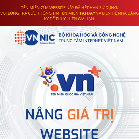
TÊN MIỀN CỦA WEBSITE NÀY ĐÃ HẾT HẠN SỬ DỤNG.
VUI LÒNG TRA CỨU THÔNG TIN TÊN MIỀN
TẠI ĐÂY
VÀ LIÊN HỆ NHÀ ĐĂNG
KÝ ĐỂ THỰC HIỆN GIA HẠN.
NÂNG
GIÁ TRỊ
WEBSITE