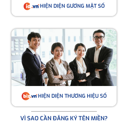
HIỆN DIỆN GƯƠNG MẶT SỐ
HIỆN DIỆN THƯƠNG HIỆU SỐ
VÌ SAO CẦN ĐĂNG KÝ TÊN MIỀN?