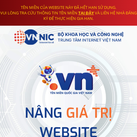
TÊN MIỀN CỦA WEBSITE NÀY ĐÃ HẾT HẠN SỬ DỤNG.
VUI LÒNG TRA CỨU THÔNG TIN TÊN MIỀN
TẠI ĐÂY
VÀ LIÊN HỆ NHÀ ĐĂNG
KÝ ĐỂ THỰC HIỆN GIA HẠN.
NÂNG
GIÁ TRỊ
WEBSITE